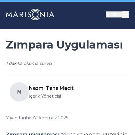
TR
Zımpara Uygulaması
1 dakika okuma süresi
Nazmi Taha Macit
N
İçerik Yöneticisi
Yayın tarihi:
17 Temmuz 2025
Zımpara uygulaması
, tekne veya gemi yüzeyinin