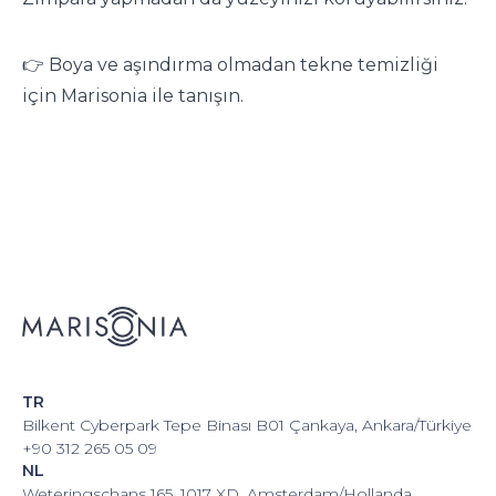
👉 Boya ve aşındırma olmadan tekne temizliği
için Marisonia ile tanışın.
TR
Bilkent Cyberpark Tepe Binası B01 Çankaya, Ankara/Türkiye
+90 312 265 05 09
NL
Weteringschans 165, 1017 XD, Amsterdam/Hollanda