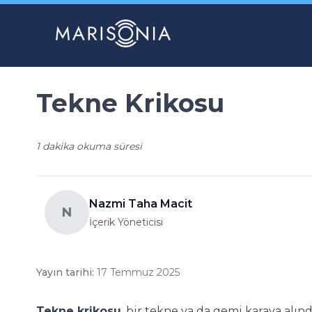
Tekne Krikosu
1 dakika okuma süresi
Nazmi Taha Macit
N
İçerik Yöneticisi
Yayın tarihi:
17 Temmuz 2025
Tekne krikosu
, bir tekne ya da gemi karaya alı