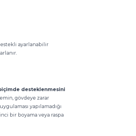
stekli ayarlanabilir
arlanır.
i biçimde desteklenmesini
zemin, gövdeye zarar
ya uygulaması yapılamadığı
inci bir boyama veya raspa