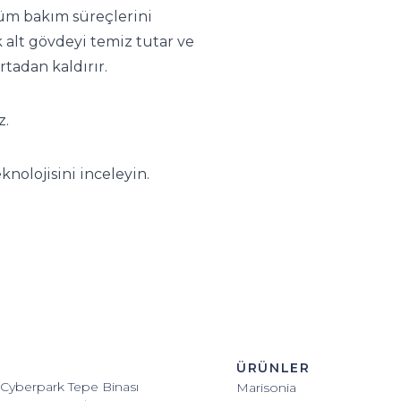
tüm bakım süreçlerini
 alt gövdeyi temiz tutar ve
rtadan kaldırır.
z.
knolojisini inceleyin.
ÜRÜNLER
 Cyberpark Tepe Binası
Marisonia