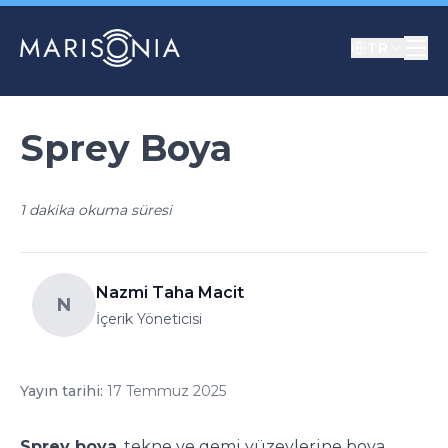
TR
Sprey Boya
1 dakika okuma süresi
Nazmi Taha Macit
N
İçerik Yöneticisi
Yayın tarihi:
17 Temmuz 2025
Sprey boya
, tekne ve gemi yüzeylerine boya,