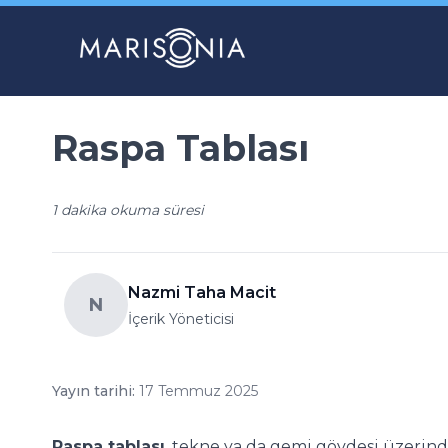
Raspa Tablası
1 dakika okuma süresi
Nazmi Taha Macit
N
İçerik Yöneticisi
Yayın tarihi:
17 Temmuz 2025
Raspa tablası
, tekne ya da gemi gövdesi üzerind