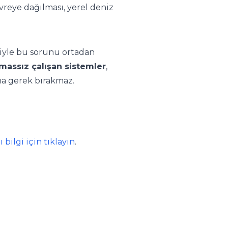
evreye dağılması, yerel deniz
siyle bu sorunu ortadan
massız çalışan sistemler
,
ına gerek bırakmaz.
bilgi için tıklayın
.