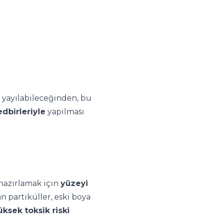
e yayılabileceğinden, bu
dbirleriyle
yapılması
 hazırlamak için
yüzeyi
an partiküller, eski boya
üksek toksik riski