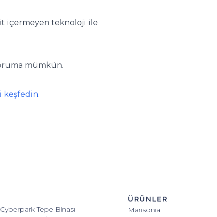
it içermeyen teknoloji ile
z koruma mümkün.
i keşfedin
.
ÜRÜNLER
 Cyberpark Tepe Binası
Marisonia