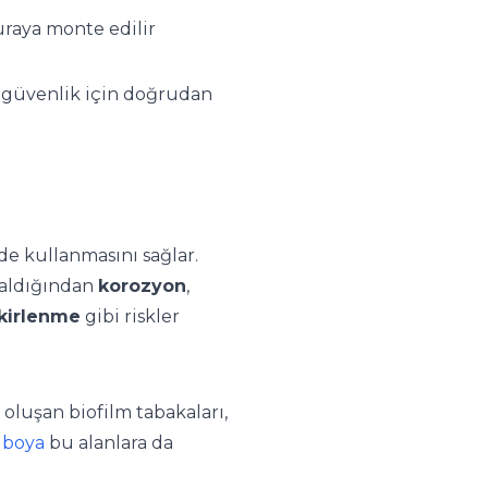
uraya monte edilir
ve güvenlik için doğrudan
de kullanmasını sağlar.
kaldığından
korozyon
,
 kirlenme
gibi riskler
 oluşan biofilm tabakaları,
i boya
bu alanlara da