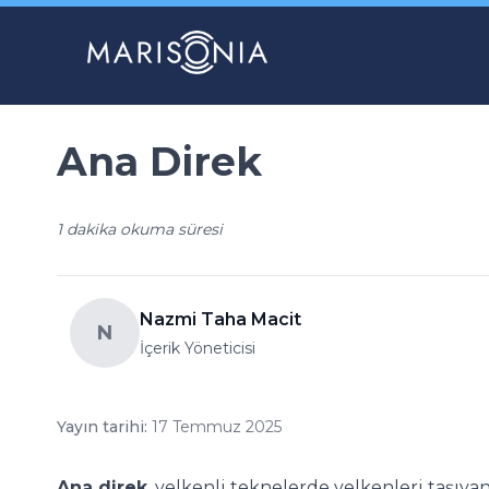
Ana Direk
1 dakika okuma süresi
Nazmi Taha Macit
N
İçerik Yöneticisi
Yayın tarihi:
17 Temmuz 2025
Ana direk
, yelkenli teknelerde yelkenleri taşıy