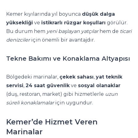
Kemer kıyılarında yıl boyunca
düşük dalga
yüksekliği
ve
istikrarlı rüzgar koşulları
görülür.
Bu durum hem
yeni başlayan yatçılar
hem de
ticari
denizciler
için önemli bir avantajdır.
Tekne Bakımı ve Konaklama Altyapısı
Bölgedeki marinalar,
çekek sahası
,
yat teknik
servisi
,
24 saat güvenlik
ve
sosyal olanaklar
(duş, restoran, market) gibi hizmetlerle
uzun
süreli konaklamalar
için uygundur.
Kemer’de Hizmet Veren
Marinalar