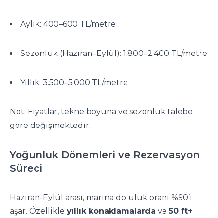
Aylık: 400–600 TL/metre
Sezonluk (Haziran–Eylül): 1.800–2.400 TL/metre
Yıllık: 3.500–5.000 TL/metre
Not: Fiyatlar, tekne boyuna ve sezonluk talebe
göre değişmektedir.
Yoğunluk Dönemleri ve Rezervasyon
Süreci
Haziran-Eylül arası, marina doluluk oranı %90’ı
aşar. Özellikle
yıllık konaklamalarda
ve
50 ft+