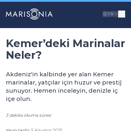
TR
Kemer’deki Marinalar
Neler?
Akdeniz'in kalbinde yer alan Kemer
marinalar, yatçılar için huzur ve prestij
sunuyor. Hemen inceleyin, denizle iç
içe olun.
3 dakika okuma süresi
Yayın tarihi:
5 Ağustos 2025